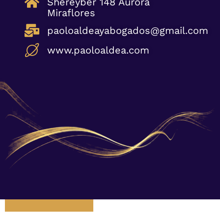
Shereyber 148 Aurora
Miraflores​
paoloaldeayabogados@gmail.com​
www.paoloaldea.com