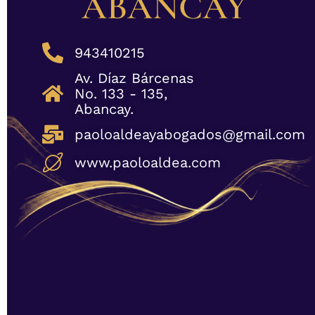
ABANCAY
943410215
Av. Díaz Bárcenas
No. 133 - 135,
Abancay.
paoloaldeayabogados@gmail.com​
www.paoloaldea.com