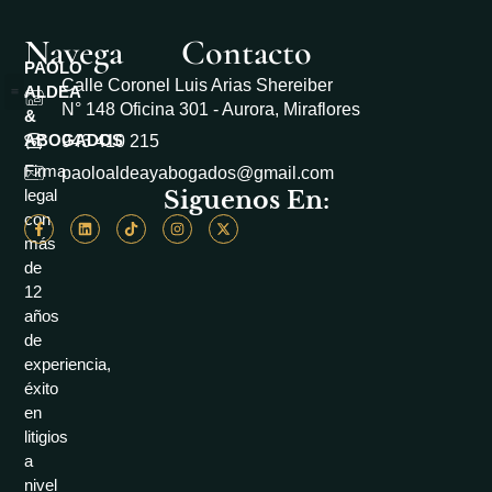
Navega
Contacto
PAOLO
Calle Coronel Luis Arias Shereiber
ALDEA
N° 148 Oficina 301 - Aurora, Miraflores
&
Casos de Éxito
Área académico
Libro de reclamaciones
ABOGADOS
943 410 215
Firma
paoloaldeayabogados@gmail.com
Siguenos En:
legal
con
más
de
12
años
de
experiencia,
éxito
en
litigios
a
nivel