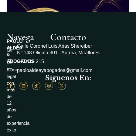
Navega
Contacto
PAOLO
Calle Coronel Luis Arias Shereiber
ALDEA
N° 148 Oficina 301 - Aurora, Miraflores
&
Casos de Éxito
Área académico
Libro de reclamaciones
ABOGADOS
943 410 215
Firma
paoloaldeayabogados@gmail.com
Siguenos En:
legal
con
más
de
12
años
de
experiencia,
éxito