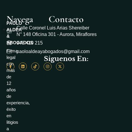
Navega
Contacto
PAOLO
Calle Coronel Luis Arias Shereiber
ALDEA
N° 148 Oficina 301 - Aurora, Miraflores
&
Casos de Éxito
Área académico
Libro de reclamaciones
ABOGADOS
943 410 215
Firma
paoloaldeayabogados@gmail.com
Siguenos En:
legal
con
más
de
12
años
de
experiencia,
éxito
en
litigios
a