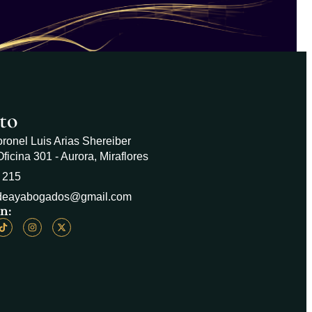
to
ronel Luis Arias Shereiber
ficina 301 - Aurora, Miraflores
 215
ldeayabogados@gmail.com
n: