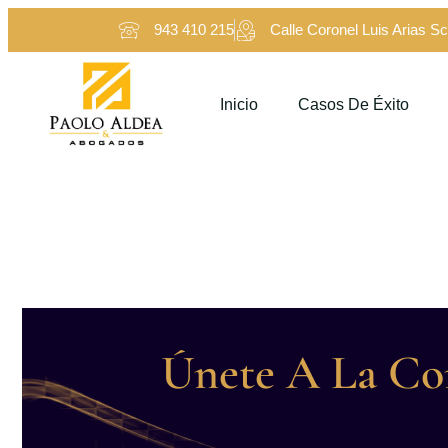
943 410 215
Calle Coronel Luis Arias Sc
Inicio
Casos De Éxito
Categoría:
Nlcas
Únete A La Com