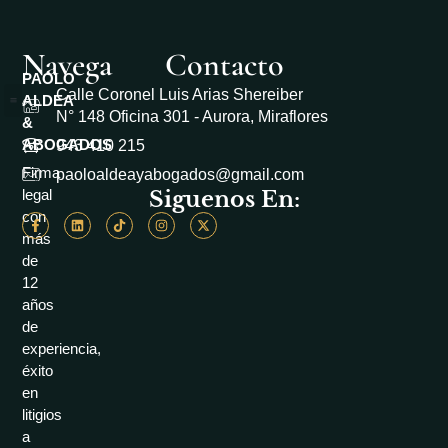
Navega
Contacto
PAOLO
Calle Coronel Luis Arias Shereiber
ALDEA
N° 148 Oficina 301 - Aurora, Miraflores
&
Casos de Éxito
Área académico
Libro de reclamaciones
ABOGADOS
943 410 215
Firma
paoloaldeayabogados@gmail.com
Siguenos En:
legal
con
más
de
12
años
de
experiencia,
éxito
en
litigios
a